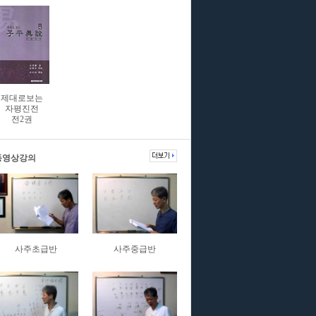
제대로보는
자평진전
전2권
동영상강의
사주초급반
사주중급반