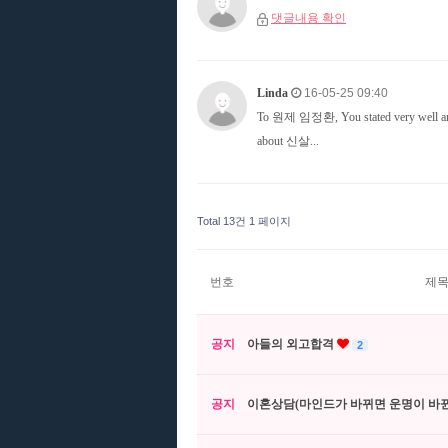
댓글내용 확인
Linda
16-05-25 09:40
To 원제 임정환, You stated very well and t
about 신살...
Total 13건
1 페이지
번호
제
공지
아들의 외고합격
2
공지
이혼상담(마인드가 바뀌면 운명이 바뀐