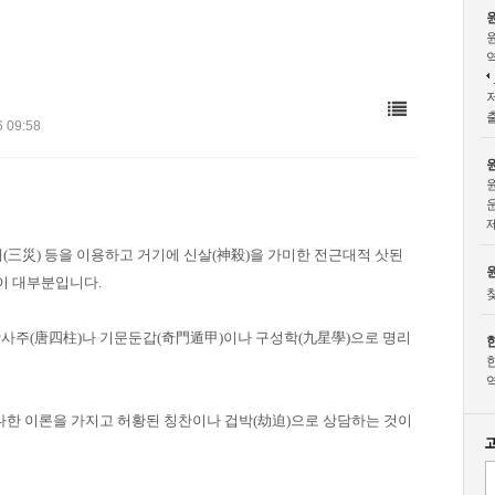
 09:58
(三災) 등을 이용하고 거기에 신살(神殺)을 가미한 전근대적 삿된
이 대부분입니다.
당사주(唐四柱)나 기문둔갑(奇門遁甲)이나 구성학(九星學)으로 명리
다한 이론을 가지고 허황된 칭찬이나 겁박(劫迫)으로 상담하는 것이