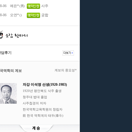
8-06
예은*
사주
(男)
8-06
오연*
궁합
()
상담후기
+
계보의 중요성
국역학의 계보
자강 이석영 선생(1920-1983)
1920년 평안북도 삭주 출생
청주대 법대 졸업
사주첩경의 저자
한국역학교육학원의 창립자
前 한국 역학계의 태두(泰斗)