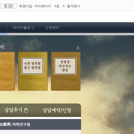
회원가입
|
마이페이지
|
0점
|
0
|
즐겨찾기
네이버블로그
고객센터
제(圓濟) 역학연구원