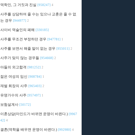
역학인, 그 거짓과 진실
[958247]
4
사주를 상담하여 줄 수는 있으나 교훈은 줄 수 없
는 경우
[944977]
2
사이비 역술인의 폐해
[330185]
사주를 무조건 부정하던 경우
[947781]
1
사주를 보면서 해줄 말이 없는 경우
[955011]
2
사주가 맞지 않는 경우들
[954668]
2
아들의 외고합격
[981252]
2
젊은 여성의 임신
[908784]
1
재벌 회장의 사주
[965403]
2
유명가수의 사주
[957497]
1
보험설계사
[50172]
이혼상담(마인드가 바뀌면 운명이 바뀐다.)
[9967
42]
4
결혼(역학을 배우면 운명이 바뀐다.)
[992980]
4