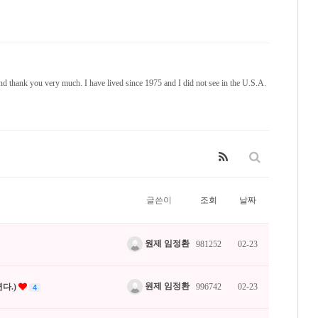
hank you very much. I have lived since 1975 and I did not see in the U.S.A.
목
글쓴이
조회
날짜
원제 임정환
981252
02-23
원제 임정환
다.)
996742
02-23
4