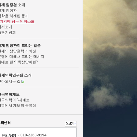
원제 임정환 소개
원제 임정환
역학을 하게된 동기
기억에 남는 에피소드
저서소개
출판기념회
원제 임정환이 드리는 말씀
원제의 상담철학과 비젼
운명에 대해서 드리는 메시지
제대로 된 역학상담이란?
원제역학연구원 소개
찾아오시는 길
한국역학계보
한국역학의 3대계보
역학에서 계보의 중요성
010-2263-9194