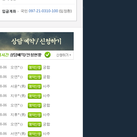
국민
097-21-0310-100
(임정환)
8-06
오연*
궁합
()
8-06
오연*
궁합
()
8-06
서윤*
사주
(男)
8-06
지우*
사주
(男)
8-06
오연*
궁합
()
8-06
지후*
사주
(男)
8-06
오연*
궁합
()
8-06
서연*
사주
(男)