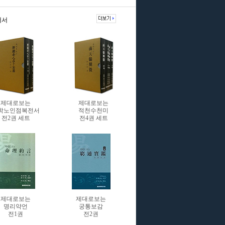
저서
제대로보는
제대로보는
학노인점복전서
적천수천미
전2권 세트
전4권 세트
제대로보는
제대로보는
명리약언
궁통보감
전1권
전2권