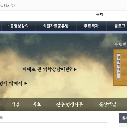
공지
드
원