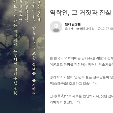
역학인, 그 거짓과 진실
원제 임정환
4건
958,246회
12-07-06
현 한국의 역학계에는 당사주(唐四柱)와 삼재
이론으로 운명을 감정하는 엉터리 역술가들
명리학의 기본이 안 된 어설픈 선무당들이 
학(命理學)을 호도하고 있습니다.
단식(單式)으로 사주를 판단하거나, 삿된 잡
역학계의 현실입니다.