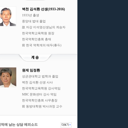
벽천 김석환 선생(1933-2016)
1933년 출생
중앙대 법대 졸업
故 자강 이석영선생님의 계승자
한국역학교육학원 원장
한국역학인총회 총재
前 한국 역학계의 태두(泰斗)
원제 임정환
성균관대학교 법학과 졸업
벽천 김석환 선생 사사
한국역학교육학원 강사역임
MBC 문화센터 강사 역임
한국역학인총회 사무총장
前 동방대학원 박사과정 교수
기억에 남는 상담 에피소드