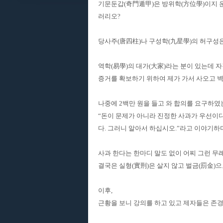
기문둔갑(奇門遁甲)은 방위학(方位學)이지 
러리오?
당사주(唐四柱)나 구성학(九星學)의 허구성
역학(易學)의 대가(大家)라는 분이 있는데 
증거를 확보하기 위하여 제가 가서 사오고 
나중에 2백만 원을 들고 와 합의를 요구하였
“돈이 문제가 아니라 진정한 사과가 우선이다
다. 그러니 알아서 하십시오.”라고 이야기하
사과 한다는 한마디 말도 없이 어찌 그런 무
결국은 실형(實刑)은 살지 않고 벌금(罰金)
이후,
근황을 보니 강의를 하고 있고 제자들은 존경