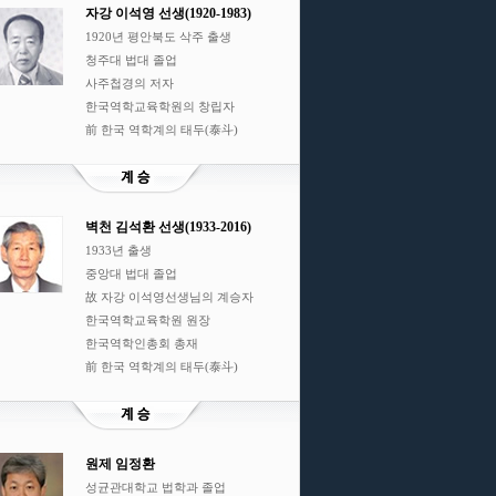
자강 이석영 선생(1920-1983)
1920년 평안북도 삭주 출생
청주대 법대 졸업
사주첩경의 저자
한국역학교육학원의 창립자
前 한국 역학계의 태두(泰斗)
벽천 김석환 선생(1933-2016)
1933년 출생
중앙대 법대 졸업
故 자강 이석영선생님의 계승자
한국역학교육학원 원장
한국역학인총회 총재
前 한국 역학계의 태두(泰斗)
원제 임정환
성균관대학교 법학과 졸업