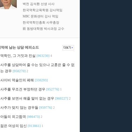
벽천 김석환 선생 사사
한국역학교육학원 강사역임
MBC 문화센터 강사 역임
한국역학인총회 사무총장
前 동방대학원 박사과정 교수
기억에 남는 상담 에피소드
역학인, 그 거짓과 진실
[963230]
4
사주를 상담하여 줄 수는 있으나 교훈은 줄 수 없
는 경우
[950270]
2
사이비 역술인의 폐해
[330293]
사주를 무조건 부정하던 경우
[952776]
1
사주를 보면서 해줄 말이 없는 경우
[960227]
2
사주가 맞지 않는 경우들
[959776]
2
아들의 외고합격
[986473]
2
젊은 여성의 임신
[913861]
1