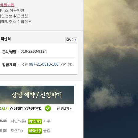
회원가입
서비스 이용약관
개인정보 취급방침
이메일주소 수집거부
010-2263-9194
국민
097-21-0310-100
(임정환)
8-08
지민*
사주
(男)
8-08
오연*
궁합
()