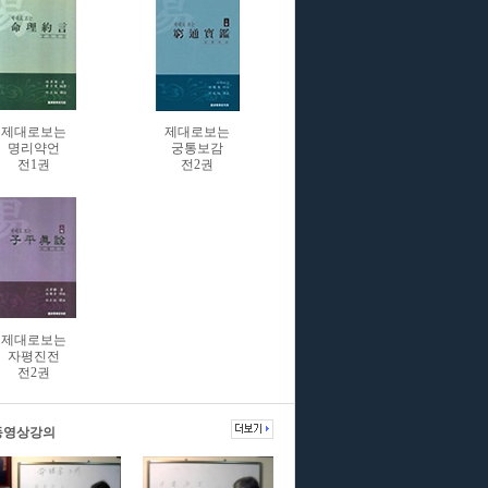
제대로보는
제대로보는
명리약언
궁통보감
전1권
전2권
제대로보는
자평진전
전2권
동영상강의