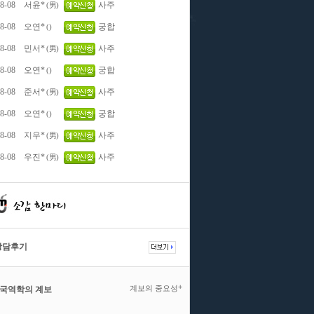
8-08
서윤*
사주
(男)
8-08
오연*
궁합
()
8-08
민서*
사주
(男)
8-08
오연*
궁합
()
8-08
준서*
사주
(男)
8-08
오연*
궁합
()
8-08
지우*
사주
(男)
8-08
우진*
사주
(男)
상담후기
+
계보의 중요성
국역학의 계보