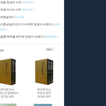
재벌 회장의 사주
[970679]
2
유명가수의 사주
[962724]
1
보험설계사
[50226]
이혼상담(마인드가 바뀌면 운명이 바뀐다.)
[1001
854]
4
결혼(역학을 배우면 운명이 바뀐다.)
[998295]
4
저서
제대로보는
제대로보는
학노인점복전서
적천수천미
전2권 세트
전4권 세트