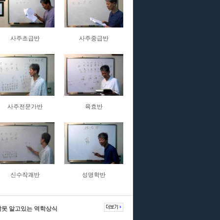
사주초급반
사주중급반
사주전문가반
육효반
신수작괘반
성명학반
잘못 알고있는 역학상식